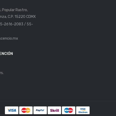
5, Popular Rastro,
nza, C.P. 15220 CDMX
 55-2616-2083 / 55-
scencio.mx
ENCIÓN
rs.