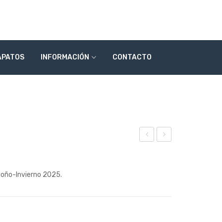
APATOS
INFORMACIÓN
CONTACTO
ode
ode
lo2
lo
Otoño-Invierno 2025.
562
256
7
45