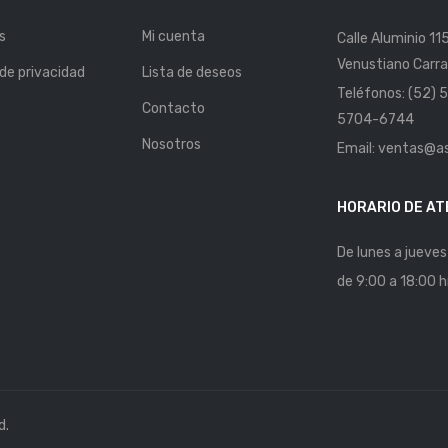
s
Mi cuenta
Calle Aluminio 11
Venustiano Carra
 de privacidad
Lista de deseos
Teléfonos: (52)
Contacto
5704-6744
Nosotros
Email: ventas@a
HORARIO DE AT
De lunes a jueves
de 9:00 a 18:00 h
d.