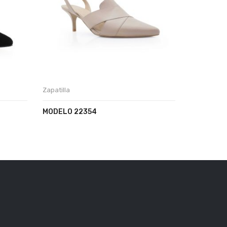
Zapatilla
Zapatilla
MODELO 22354
MODELO 2