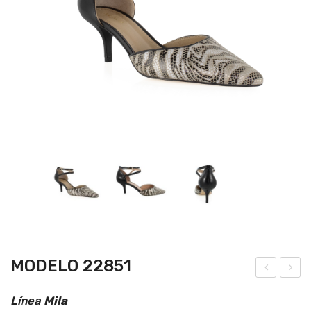
MODELO 22851
ode
ode
Línea
Mila
lo
lo