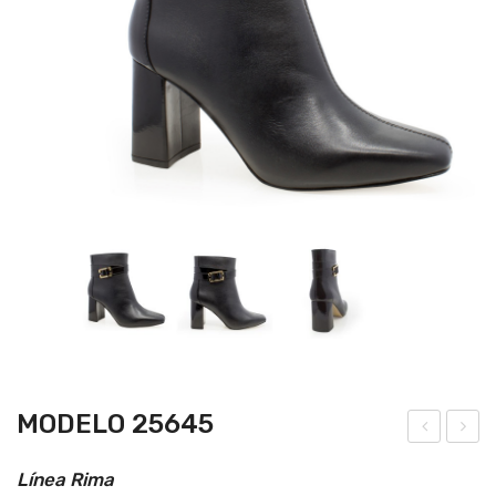
MODELO 25645
ode
ode
Línea Rima
lo2
lo