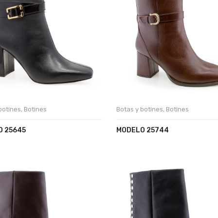
botines
,
Botines
Botas y botines
,
Botines
 25645
MODELO 25744