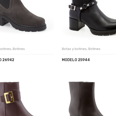
botines
,
Botines
Botas y botines
,
Botines
O 26942
MODELO 25944