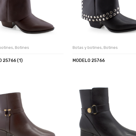
botines
,
Botines
Botas y botines
,
Botines
 25766 (1)
MODELO 25766