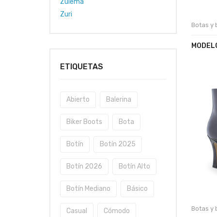
Zulema
Zuri
Botas y 
MODELO
ETIQUETAS
Abierto
Balerina
Biker Boots
Bota
Botín
Botín 2025
Botín 2026
Botín Alto
Botín Mediano
Básico
Botas y 
Casual
Cómodo