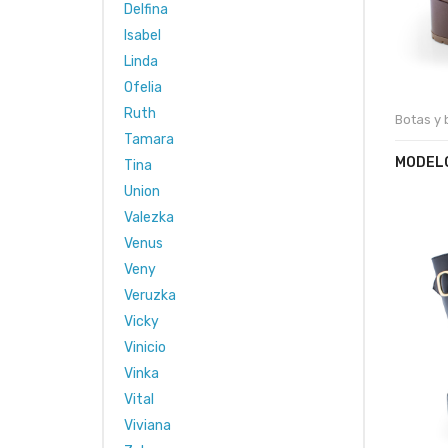
Delfina
Isabel
Linda
Ofelia
Ruth
Botas y 
Tamara
MODELO
Tina
Union
Valezka
Venus
Veny
Veruzka
Vicky
Vinicio
Vinka
Vital
Viviana