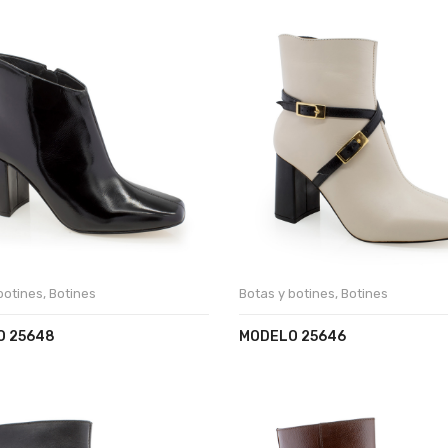
botines
,
Botines
Botas y botines
,
Botines
O 25648
MODELO 25646