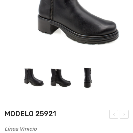
MODELO 25921
ode
ode
Línea Vinicio
lo
lo