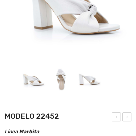
MODELO 22452
ode
ode
Línea
Marbita
lo
lo