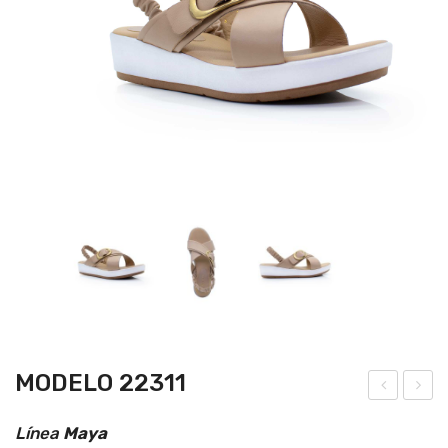
MODELO 22311
ode
ode
Línea
Maya
lo
lo