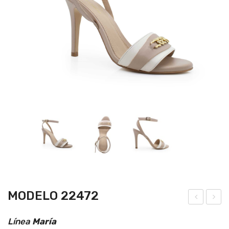
MODELO 22472
ode
ode
Línea
María
lo
lo