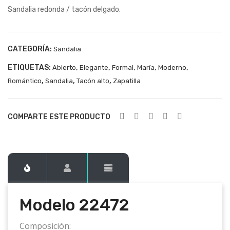
Sandalia redonda / tacón delgado.
224
224
52
73
CATEGORÍA:
Sandalia
ETIQUETAS:
,
,
,
,
,
Abierto
Elegante
Formal
María
Moderno
,
,
,
Romántico
Sandalia
Tacón alto
Zapatilla
COMPARTE ESTE PRODUCTO
Modelo 22472
Composición: