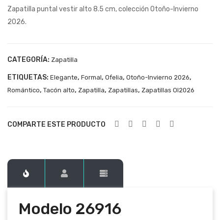
Zapatilla puntal vestir alto 8.5 cm, colección Otoño-Invierno
269
269
2026.
15
16
NG
R
CATEGORÍA:
Zapatilla
ETIQUETAS:
,
,
,
,
Elegante
Formal
Ofelia
Otoño-Invierno 2026
,
,
,
,
Romántico
Tacón alto
Zapatilla
Zapatillas
Zapatillas OI2026
COMPARTE ESTE PRODUCTO
Modelo
26916