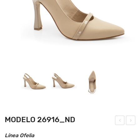
MODELO 26916_ND
ode
ode
Línea Ofelia
lo
lo