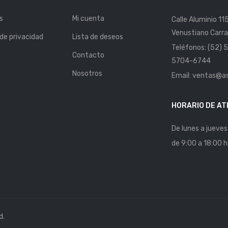
s
Mi cuenta
Calle Aluminio 11
Venustiano Carra
 de privacidad
Lista de deseos
Teléfonos: (52)
Contacto
5704-6744
Nosotros
Email: ventas@a
HORARIO DE AT
De lunes a jueves
de 9:00 a 18:00 h
d.