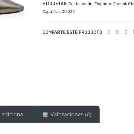
ETIQUETAS:
,
,
,
Destalonado
Elegante
Formal
Oto
Zapatillas OI2026
COMPARTE ESTE PRODUCTO
 adicional
Valoraciones (0)