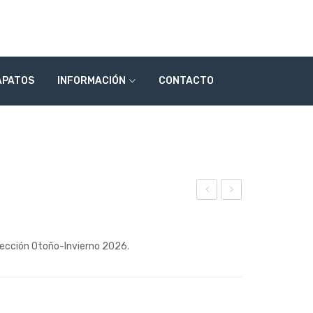
APATOS
INFORMACIÓN
CONTACTO
ode
ode
lo
lo
olección Otoño-Invierno 2026.
269
269
01
03