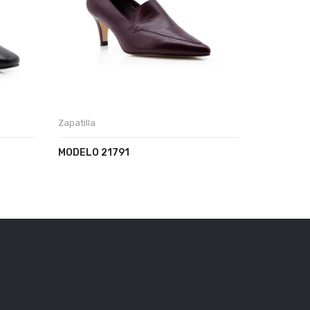
Zapatilla
Zapatilla
MODELO 21791
MODELO 2