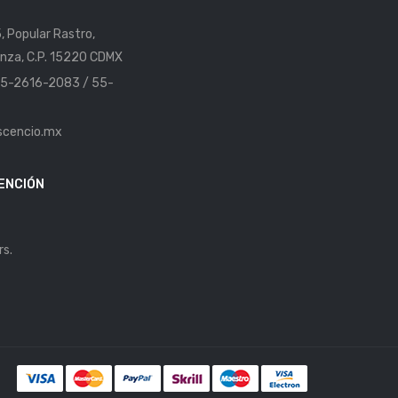
5, Popular Rastro,
nza, C.P. 15220 CDMX
 55-2616-2083 / 55-
scencio.mx
ENCIÓN
rs.