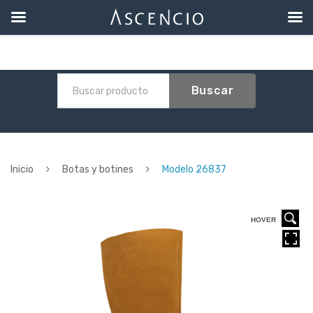
Buscar
Inicio
Botas y botines
Modelo 26837
HOVER
HOVER
HOVER