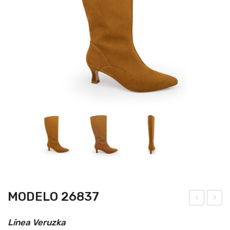
MODELO 26837
ode
ode
Línea Veruzka
lo
lo