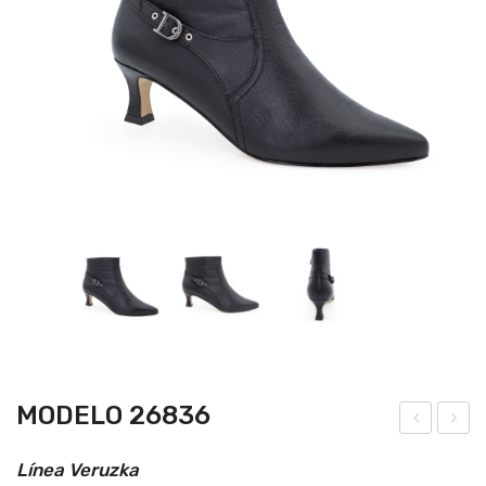
MODELO 26836
ode
ode
Línea Veruzka
lo
lo