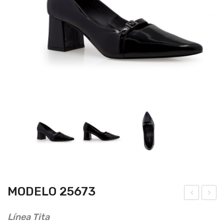
MODELO 25673
ode
ode
Línea Tita
lo
lo