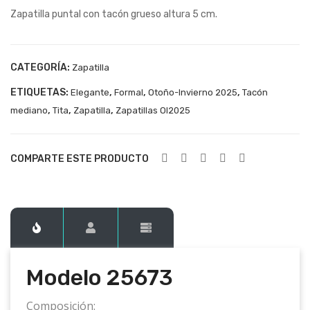
Zapatilla puntal con tacón grueso altura 5 cm.
256
256
72
74
CATEGORÍA:
Zapatilla
ETIQUETAS:
,
,
,
Elegante
Formal
Otoño-Invierno 2025
Tacón
,
,
,
mediano
Tita
Zapatilla
Zapatillas OI2025
COMPARTE ESTE PRODUCTO
Modelo 25673
Composición: