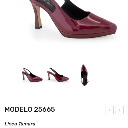
MODELO 25665
ode
ode
Línea Tamara
lo
lo