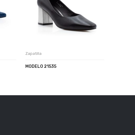
Zapatilla
Zapatilla
MODELO 21535
MODELO 2