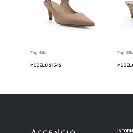
Zapatilla
Zapatill
MODELO 21542
MODELO
INFORM