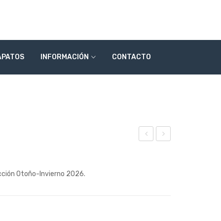
APATOS
INFORMACIÓN
CONTACTO
ode
ode
lo
lo
ección Otoño-Invierno 2026.
269
269
71
74