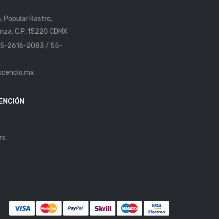
5, Popular Rastro,
nza, C.P. 15220 CDMX
 55-2616-2083 / 55-
scencio.mx
ENCIÓN
rs.