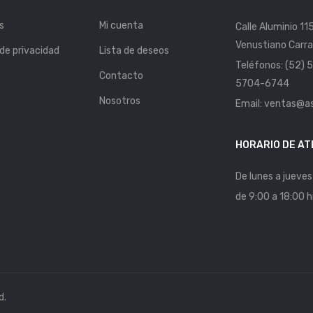
s
Mi cuenta
Calle Aluminio 11
Venustiano Carra
 de privacidad
Lista de deseos
Teléfonos: (52)
Contacto
5704-6744
Nosotros
Email: ventas@a
HORARIO DE AT
De lunes a jueves
de 9:00 a 18:00 h
d.