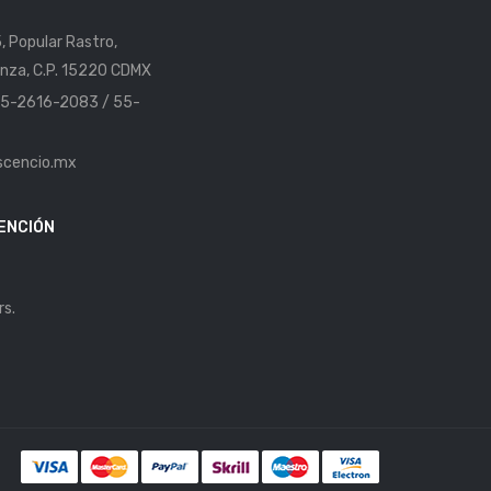
5, Popular Rastro,
nza, C.P. 15220 CDMX
 55-2616-2083 / 55-
scencio.mx
ENCIÓN
rs.