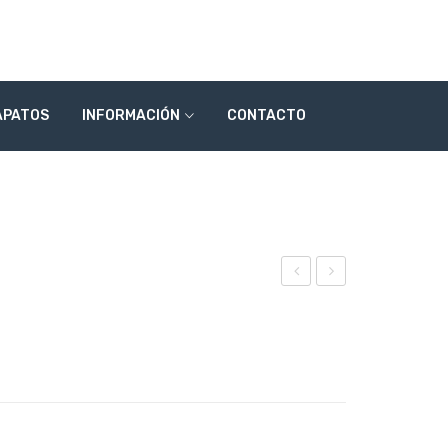
APATOS
INFORMACIÓN
CONTACTO
ode
ode
lo
lo
269
269
32
34