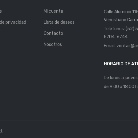
s
Mi cuenta
Calle Aluminio 11
Venustiano Carra
 de privacidad
Lista de deseos
Teléfonos: (52)
Contacto
5704-6744
Nosotros
Email: ventas@a
HORARIO DE AT
De lunes a jueves
de 9:00 a 18:00 h
d.