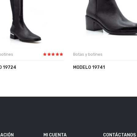
botines
Botas y botines
 19724
MODELO 19741
ACIÓN
MI CUENTA
CONTÁCTANOS