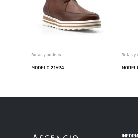
Botas y botines
Botas y 
MODELO 21694
MODELO
INFORM