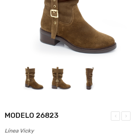
MODELO 26823
ode
ode
Línea Vicky
lo
lo