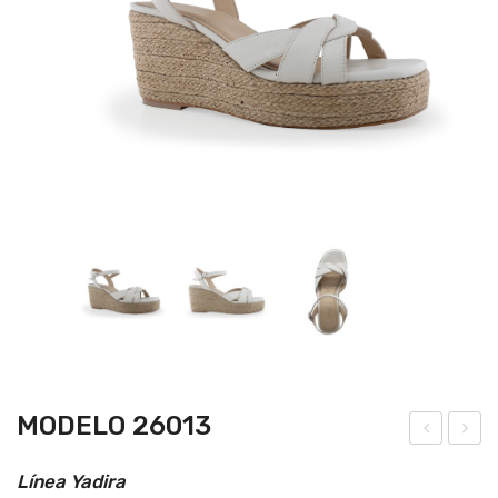
MODELO 26013
ode
ode
Línea Yadira
lo
lo