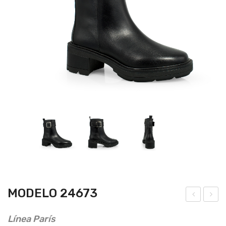
MODELO 24673
ode
ode
Línea París
lo
lo