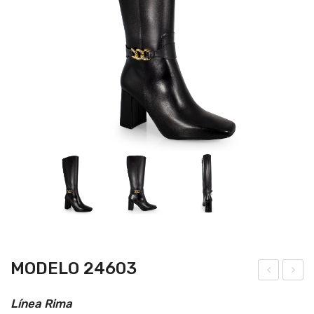
MODELO 24603
ode
ode
Línea Rima
lo
lo