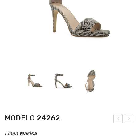
MODELO 24262
ode
ode
Línea
Marisa
lo
lo