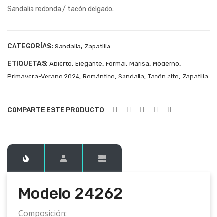
Sandalia redonda / tacón delgado.
242
242
61
64
CATEGORÍAS:
,
Sandalia
Zapatilla
ETIQUETAS:
,
,
,
,
,
Abierto
Elegante
Formal
Marisa
Moderno
,
,
,
,
Primavera-Verano 2024
Romántico
Sandalia
Tacón alto
Zapatilla
COMPARTE ESTE PRODUCTO
Modelo 24262
Composición: