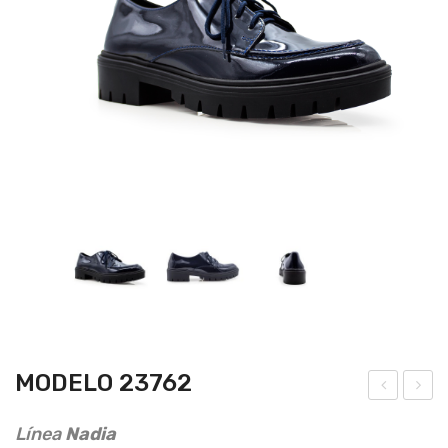
MODELO 23762
ode
ode
Línea
Nadia
lo
lo