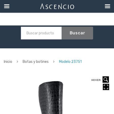
Buscar
Inicio
Botas y botines
Modelo 23751
HOVER
HOVER
HOVER