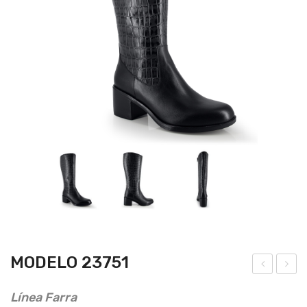
MODELO 23751
ode
ode
Línea Farra
lo
lo