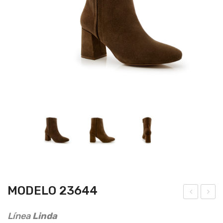
MODELO 23644
ode
ode
Línea
Linda
lo
lo