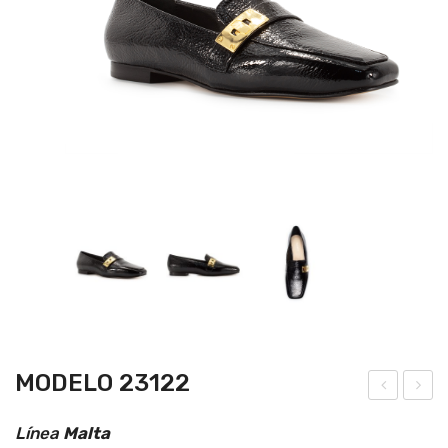
MODELO 23122
ode
ode
Línea
Malta
lo
lo