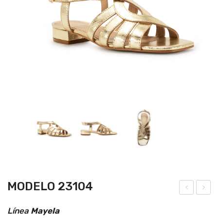
MODELO 23104
ode
ode
Línea
Mayela
lo
lo