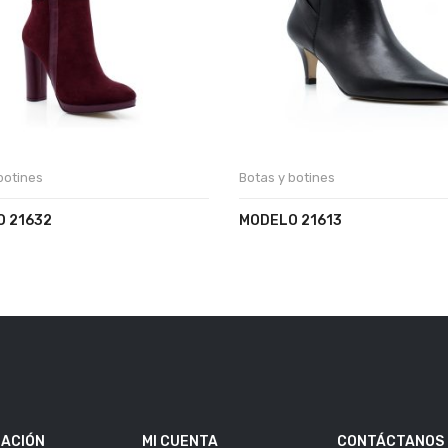
botines
Botas y botines
 21632
MODELO 21613
ACIÓN
MI CUENTA
CONTÁCTANOS