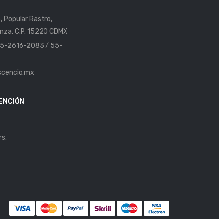
5, Popular Rastro,
nza, C.P. 15220 CDMX
 55-2616-2083 / 55-
scencio.mx
ENCIÓN
rs.