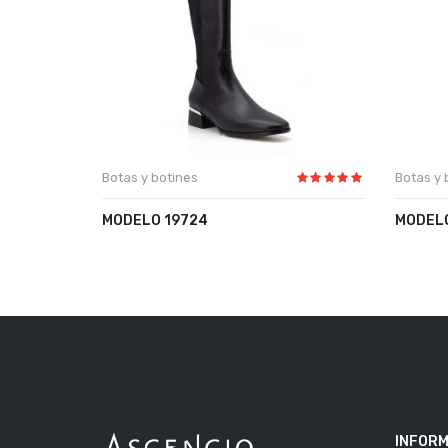
Botas y botines
Botas y 
MODELO 19724
MODELO
INFORM