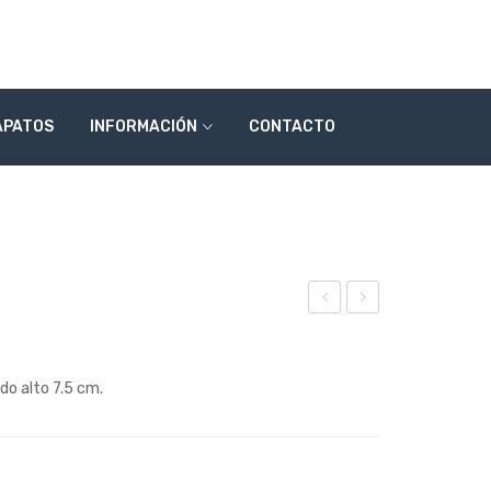
APATOS
INFORMACIÓN
CONTACTO
ode
ode
lo
lo
do alto 7.5 cm.
228
228
14
22