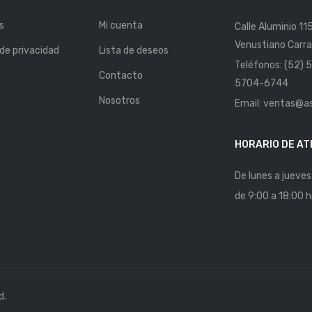
s
Mi cuenta
Calle Aluminio 11
Venustiano Carra
 de privacidad
Lista de deseos
Teléfonos: (52)
Contacto
5704-6744
Nosotros
Email: ventas@a
HORARIO DE AT
De lunes a jueves
de 9:00 a 18:00 h
d.