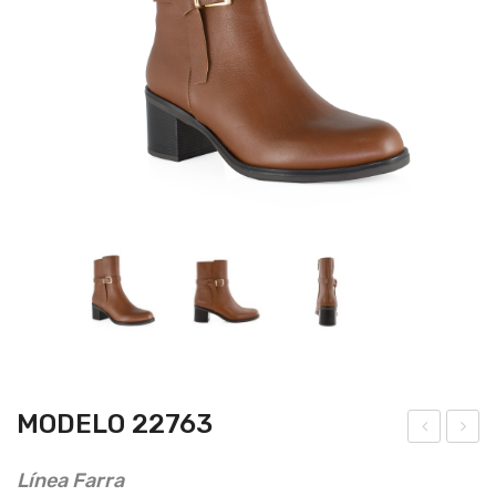
MODELO 22763
ode
ode
Línea Farra
lo
lo