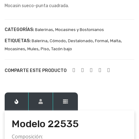
Mocasin sueco-punta cuadrada.
225
225
23
36
CATEGORÍAS:
,
Balerinas
Mocasines y Bostonianos
ETIQUETAS:
,
,
,
,
,
Balerina
Cómodo
Destalonado
Formal
Malta
,
,
,
Mocasines
Mules
Piso
Tacón bajo
COMPARTE ESTE PRODUCTO
Modelo 22535
Composición: