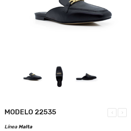
MODELO 22535
ode
ode
Línea
Malta
lo
lo