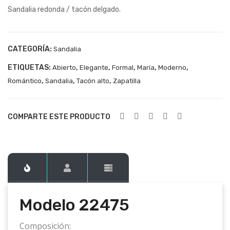
Sandalia redonda / tacón delgado.
224
224
73
76
CATEGORÍA:
Sandalia
ETIQUETAS:
,
,
,
,
,
Abierto
Elegante
Formal
María
Moderno
,
,
,
Romántico
Sandalia
Tacón alto
Zapatilla
COMPARTE ESTE PRODUCTO
Modelo 22475
Composición: