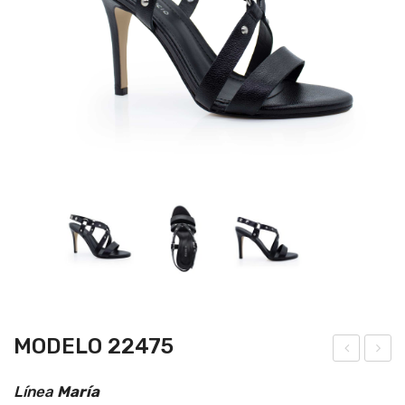
MODELO 22475
ode
ode
Línea
María
lo
lo