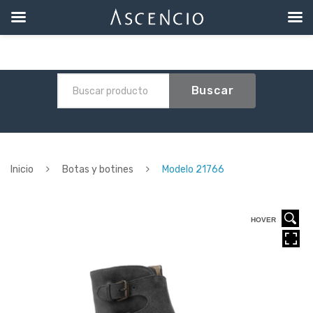
Buscar
Inicio
Botas y botines
Modelo 21766
HOVER
HOVER
HOVER