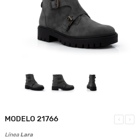
MODELO 21766
ode
ode
Línea
Lara
lo
lo