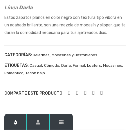
216
197
Línea
Darla
64
24
Estos zapatos planos en color negro con textura tipo víbora en
un acabado brillante, son una mezcla de mocasín y slipper, que te
darán la comodidad necesaria para tus ajetreados días.
CATEGORÍAS:
,
Balerinas
Mocasines y Bostonianos
ETIQUETAS:
,
,
,
,
,
,
Casual
Cómodo
Darla
Formal
Loafers
Mocasines
,
Romántico
Tacón bajo
COMPARTE ESTE PRODUCTO