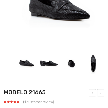
MODELO 21665
ode
ode
(
1
customer review)
lo
lo