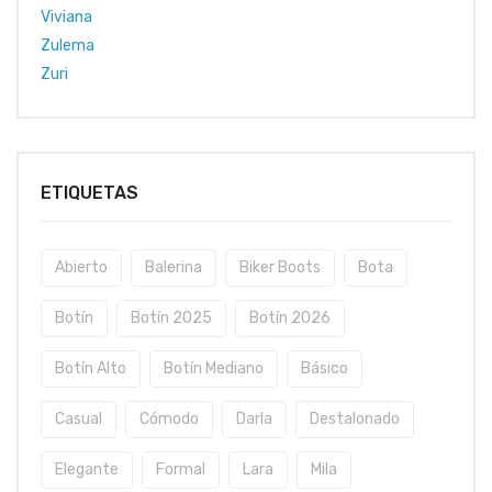
Viviana
Zulema
Zuri
ETIQUETAS
Abierto
Balerina
Biker Boots
Bota
Botín
Botín 2025
Botín 2026
Botín Alto
Botín Mediano
Básico
Casual
Cómodo
Darla
Destalonado
Elegante
Formal
Lara
Mila