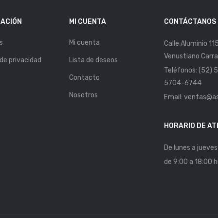
ACIÓN
MI CUENTA
CONTÁCTANOS
s
Mi cuenta
Calle Aluminio 11
Venustiano Carra
 de privacidad
Lista de deseos
Teléfonos: (52)
Contacto
5704-6744
Nosotros
Email: ventas@a
HORARIO DE AT
De lunes a jueves
de 9:00 a 18:00 h