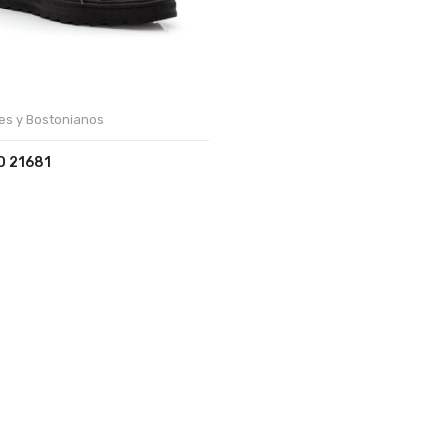
es y Bostonianos
 21681