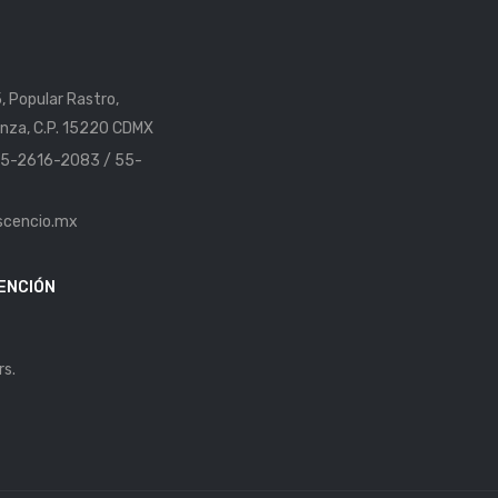
5, Popular Rastro,
nza, C.P. 15220 CDMX
 55-2616-2083 / 55-
scencio.mx
ENCIÓN
rs.